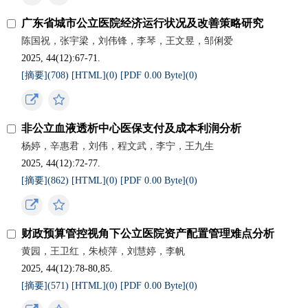
广东省城市公立医院经济运行状况及改善策略研究
陈国祝，张宇梁，刘伟锋，李琴，王文昱，邹俐爱
2025, 44(12):67-71.
[摘要](
708
)
[HTML](
0
)
[PDF 0.00 Byte](
0
)
非公立血液透析中心医保支付及成本利润分析
杨婷，辛惠君，刘伟，程文武，李宁，王九生
2025, 44(12):72-77.
[摘要](
862
)
[HTML](
0
)
[PDF 0.00 Byte](
0
)
财政预算管控视角下公立医院资产配置管理难点分析
黄园，王卫红，朱桢萍，刘慧婷，李帆
2025, 44(12):78-80,85.
[摘要](
571
)
[HTML](
0
)
[PDF 0.00 Byte](
0
)