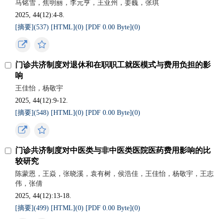
马铭雪，焦明丽，李元亨，王亚州，姜巍，张琪
2025, 44(12):4-8.
[摘要](
537
)
[HTML](
0
)
[PDF 0.00 Byte](
0
)
门诊共济制度对退休和在职职工就医模式与费用负担的影
响
王佳怡，杨敬宇
2025, 44(12):9-12.
[摘要](
548
)
[HTML](
0
)
[PDF 0.00 Byte](
0
)
门诊共济制度对中医类与非中医类医院医药费用影响的比
较研究
陈蒙恩，王焱，张晓溪，袁有树，侯浩佳，王佳怡，杨敬宇，王志
伟，张倩
2025, 44(12):13-18.
[摘要](
499
)
[HTML](
0
)
[PDF 0.00 Byte](
0
)