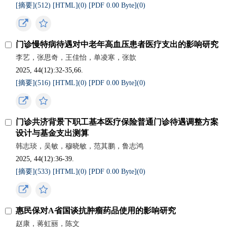
[摘要](
512
)
[HTML](
0
)
[PDF 0.00 Byte](
0
)
门诊慢特病待遇对中老年高血压患者医疗支出的影响研究
李艺，张思奇，王佳怡，单凌寒，张歆
2025, 44(12):32-35,66.
[摘要](
516
)
[HTML](
0
)
[PDF 0.00 Byte](
0
)
门诊共济背景下职工基本医疗保险普通门诊待遇调整方案
设计与基金支出测算
韩志琰，吴敏，穆晓敏，范其鹏，鲁志鸿
2025, 44(12):36-39.
[摘要](
533
)
[HTML](
0
)
[PDF 0.00 Byte](
0
)
惠民保对A省国谈抗肿瘤药品使用的影响研究
赵康，蒋虹丽，陈文