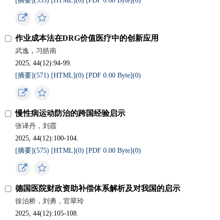
[摘要](
555
)
[HTML](
0
)
[PDF 0.00 Byte](
0
)
作业成本法在DRG价值医疗中的创新应用
武逸，习皓南
2025, 44(12):94-99.
[摘要](
571
)
[HTML](
0
)
[PDF 0.00 Byte](
0
)
慢性病运动防治的跨国经验启示
张译丹，刘霞
2025, 44(12):100-104.
[摘要](
575
)
[HTML](
0
)
[PDF 0.00 Byte](
0
)
德国医院财政资助补偿体系解析及对我国的启示
徐治桥，刘勇，官翠玲
2025, 44(12):105-108.