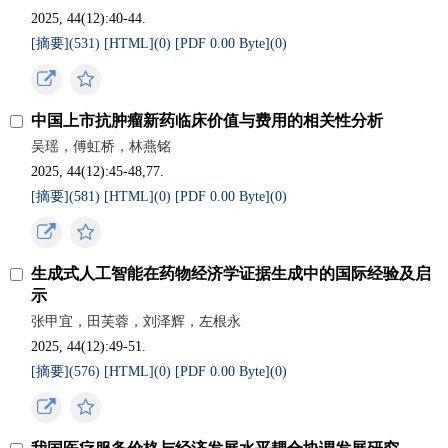
2025, 44(12):40-44.
[摘要](
531
)
[HTML](
0
)
[PDF 0.00 Byte](
0
)
中国上市抗肿瘤新药临床价值与费用的相关性分析
吴瑶，傅虹桥，林燕铭
2025, 44(12):45-48,77.
[摘要](
581
)
[HTML](
0
)
[PDF 0.00 Byte](
0
)
生成式人工智能在药物经济学证据生成中的国际经验及启
示
张甲宜，田芙蓉，刘泽辉，左根永
2025, 44(12):49-51.
[摘要](
576
)
[HTML](
0
)
[PDF 0.00 Byte](
0
)