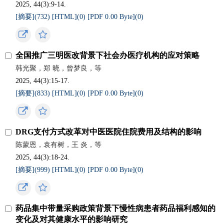
2025, 44(3):9-14.
[摘要](
732
)
[HTML](
0
)
[PDF 0.00 Byte](
0
)
全国推广三明医改背景下社会办医疗机构的应对策略
韩光聚，郑 晓，曾梦良，等
2025, 44(3):15-17.
[摘要](
833
)
[HTML](
0
)
[PDF 0.00 Byte](
0
)
DRG支付方式改革对中医医院住院费用及结构的影响
陈蒙恩，袁有树，王 炎，等
2025, 44(3):18-24.
[摘要](
999
)
[HTML](
0
)
[PDF 0.00 Byte](
0
)
药品集中带量采购政策背景下慢性病患者药品福利感知的
变化及对其健康水平的影响研究