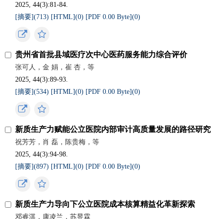
2025, 44(3):81-84.
[摘要](
713
)
[HTML](
0
)
[PDF 0.00 Byte](
0
)
贵州省首批县域医疗次中心医药服务能力综合评价
张可人，金 娟，崔 杏，等
2025, 44(3):89-93.
[摘要](
534
)
[HTML](
0
)
[PDF 0.00 Byte](
0
)
新质生产力赋能公立医院内部审计高质量发展的路径研究
祝芳芳，肖 磊，陈贵梅，等
2025, 44(3):94-98.
[摘要](
897
)
[HTML](
0
)
[PDF 0.00 Byte](
0
)
新质生产力导向下公立医院成本核算精益化革新探索
邓睿淇，康凌兰，苏昱霖