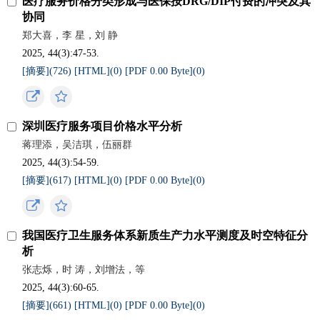
医疗服务价格分类形成与医保按DRG/DIP付费的冲突及其
协同
郑大喜，李 星，刘 静
2025, 44(3):47-53.
[摘要](
726
)
[HTML](
0
)
[PDF 0.00 Byte](
0
)
深圳医疗服务项目价格水平分析
蒋理添，吴洁琪，伍丽群
2025, 44(3):54-59.
[摘要](
617
)
[HTML](
0
)
[PDF 0.00 Byte](
0
)
我国医疗卫生服务体系新质生产力水平测度及时空特征分
析
张志烁，时 涛，刘增法，等
2025, 44(3):60-65.
[摘要](
661
)
[HTML](
0
)
[PDF 0.00 Byte](
0
)