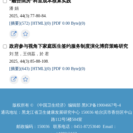
“融合病房”科室成本核算实践
潘 娟
2025, 44(3):77-80-84.
[摘要](
572
)
[HTML](
0
)
[PDF 0.00 Byte](
0
)
政府参与视角下家庭医生签约服务制度演化博弈策略研究
刘 慧，王俏荔，於 君
2025, 44(3):85-88-108.
[摘要](
643
)
[HTML](
0
)
[PDF 0.00 Byte](
0
)
版权所有 © 《中国卫生经济》编辑部
黑ICP备19004667号-4
通讯地址：黑龙江省卫生健康发展研究中心 150036 哈尔滨市香坊区中山
路112号5楼504室
邮政编码：150036 联系电话：0451-87253040 Email：