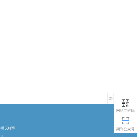
网站二维码
楼504室
期刊公众号
om