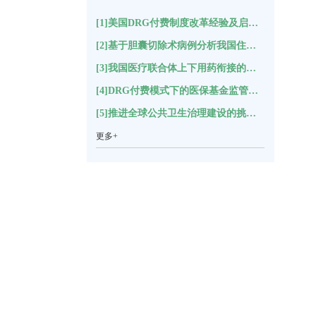
[1]美国DRG付费制度改革经验及启示(17443)
[2]基于胆囊切除术病例分析我国住院结构变化(11148)
[3]我国医疗联合体上下用药衔接的困境分析及对策建议*(5514)
[4]DRG付费模式下的医保基金监管指标体系构建(5311)
[5]推进全球公共卫生治理建设的挑战与思考(5240)
更多+