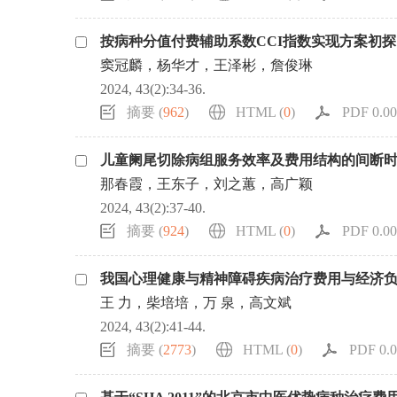
按病种分值付费辅助系数CCI指数实现方案初探
窦冠麟，杨华才，王泽彬，詹俊琳
2024, 43(2):34-36.
摘要 (
962
)
HTML (
0
)
PDF 0.00
儿童阑尾切除病组服务效率及费用结构的间断
那春霞，王东子，刘之蕙，高广颖
2024, 43(2):37-40.
摘要 (
924
)
HTML (
0
)
PDF 0.00
我国心理健康与精神障碍疾病治疗费用与经济
王 力，柴培培，万 泉，高文斌
2024, 43(2):41-44.
摘要 (
2773
)
HTML (
0
)
PDF 0.0