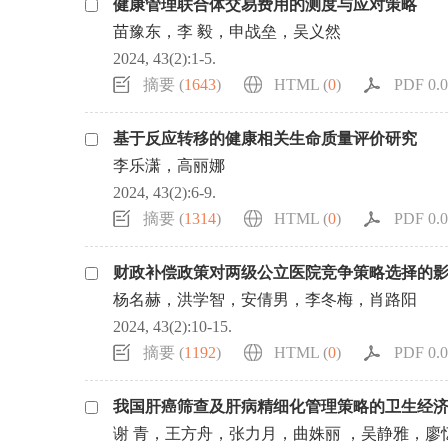
健康管理联合体交易费用的测度与应对策略
浏览排名
苗豫东，李 毅，申战垒，吴义然
2024, 43(2):1-5.
摘要 (
1643
)
HTML (
0
)
PDF 0.0
基于反应转移的健康相关生命质量评价研究
李乐潇，高丽娜
2024, 43(2):6-9.
摘要 (
1314
)
HTML (
0
)
PDF 0.0
财政补偿政策对两级公立医院竞争策略选择的
杨名赫，洪学智，安倩男，李冬梅，肖路阳
2024, 43(2):10-15.
摘要 (
1192
)
HTML (
0
)
PDF 0.0
我国肝癌筛查及肝病精细化管理策略的卫生经
谢 青，王方舟，张力月，曲姝丽 ，吴静雅，廖