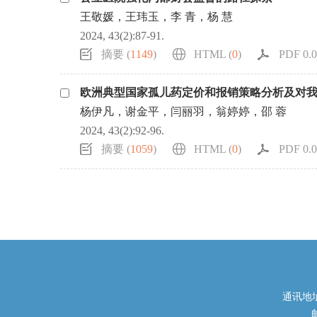
王敬媛，王玮玉，李 青，杨 慧
2024, 43(2):87-91.
摘要 (
1149
)
HTML (
0
)
PDF 0.0
欧洲典型国家孤儿药定价和报销策略分析及对
杨伊凡，谢金平，闫丽羽，翁婷婷，邵 蓉
2024, 43(2):92-96.
摘要 (
1059
)
HTML (
0
)
PDF 0.0
通讯地址
邮