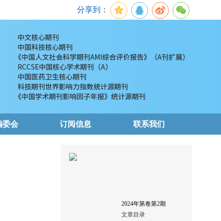
分享到：
编委会
订阅信息
联系我们
2024
年第
卷第
2
期
文章目录