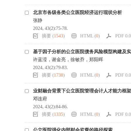
北京市各级各类公立医院经济运行现状分析
张静
2024, 43(2):75-78.
摘要 (
1543
)
HTML (
0
)
PDF 0.0
基于因子分析的公立医院债务风险模型构建及
许蓝滢，谢金亮，徐敏乔，郑阳晖
2024, 43(2):79-83.
摘要 (
1738
)
HTML (
0
)
PDF 0.0
业财融合背景下公立医院管理会计人才能力框
邓连府
2024, 43(2):84-86.
摘要 (
1335
)
HTML (
0
)
PDF 0.0
公立医院强化内部财会监督的路径探索