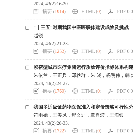
2024, 43(2):16-20.
摘要 (
1914
)
HTML (
0
)
PDF 0.0
“十三五”时期我国中医医联体建设成效及挑战
赵锐
2024, 43(2):21-23.
摘要 (
1252
)
HTML (
0
)
PDF 0.0
紧密型城市医疗集团运行质效评价指标体系构
朱依兰，王正兵，郑轶群，朱 晓，杨明伟，韩 
2024, 43(2):24-27.
摘要 (
1760
)
HTML (
0
)
PDF 0.0
我国多适应证药物医保准入和定价策略可行性
符雨嫣，王美凤，程文迪，覃肖潇，王海银
2024, 43(2):28-33.
摘要 (
1722
)
HTML (
0
)
PDF 0.0