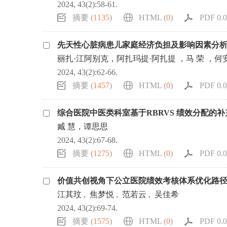
2024, 43(2):58-61.
摘要 (
1135
)
HTML (
0
)
PDF 0.0
先天性心脏病患儿家庭经济负担及影响因素分
丽扎·江阿别克，阿扎玛提·阿扎提 ，马 荣 ，
2024, 43(2):62-66.
摘要 (
1457
)
HTML (
0
)
PDF 0.0
综合医院中医类科室基于RBRVS 绩效分配的
臧 慧，谭思思
2024, 43(2):67-68.
摘要 (
1275
)
HTML (
0
)
PDF 0.0
价值共创视角下公立医院绩效考核体系优化路
江其玟
,
焦梦悦
,
范若云
,
吴佳希
2024, 43(2):69-74.
摘要 (
1575
)
HTML (
0
)
PDF 0.0