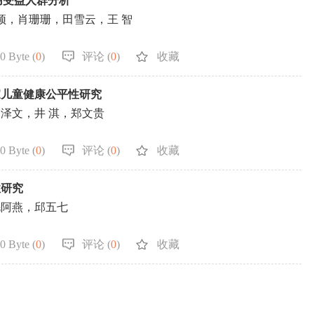
费用受益人群分析
颖，肖珊珊，田雪云，王 智
0 Byte (
0
)
评论 (
0
)
收藏
家儿童健康公平性研究
泽文，井 淇，郑文贵
0 Byte (
0
)
评论 (
0
)
收藏
性研究
毛阿燕，邱五七
0 Byte (
0
)
评论 (
0
)
收藏