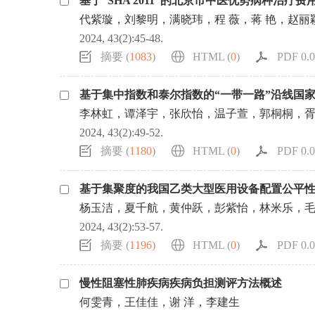
基于“SHA 2011”的北京市中医优势病种治疗
代紫璇，刘黎明，满晓玮，程 薇，蒋 艳，赵丽
2024, 43(2):45-48.
摘要 (
1083
)
HTML (
0
)
PDF 0.0
基于集中指数和泰尔指数的“一带一路”沿线国
李林虹，谭泽宇，张欣怡，温子萱，郭桐桐，胥
2024, 43(2):49-52.
摘要 (
1180
)
HTML (
0
)
PDF 0.0
基于集聚度的我国乙类大型医用设备配置公平
杨玉洁，夏千航，黄仲跃，彭紫怡，林米乐，
2024, 43(2):53-57.
摘要 (
1196
)
HTML (
0
)
PDF 0.0
慢性阻塞性肺疾病疾病负担测评方法概述
何雯青，王佳佳，谢 洋，李建生