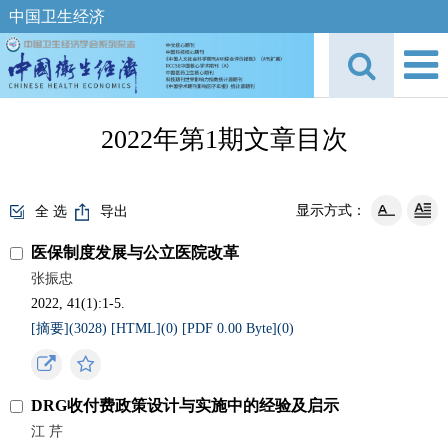
中国卫生经济
2022年第1期文章目次
显示方式：
全 选
导出
医保制度发展与公立医院改革
张振忠
2022, 41(1):1-5.
[摘要](
3028
)
[HTML](
0
)
[PDF 0.00 Byte](
0
)
DRG收付费政策设计与实施中的经验及启示
江 芹