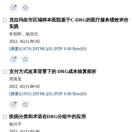
克拉玛依市区域样本医院基于C-DRG的医疗服务绩效评价
实践
朱朝刚，杨浩伦
2022, 41(1):80-82.
[摘要](
1679
)
[HTML](
0
)
[PDF 0.00 Byte](
0
)
支付方式改革背景下的 DRG成本核算探析
周海龙
2022, 41(1):88-92.
[摘要](
1931
)
[HTML](
0
)
[PDF 0.00 Byte](
0
)
疾病分类和术语在DRG分组中的应用
杨兴宇
2022, 41(1):93-96.