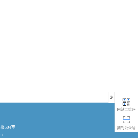
网站二维码
楼504室
期刊公众号
om