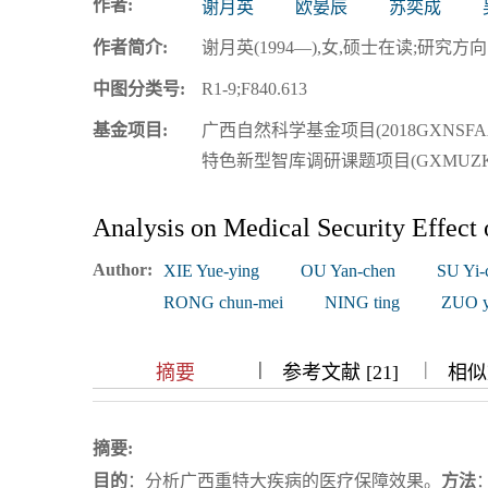
作者:
谢月英
欧晏辰
苏奕成
浏览排名
作者简介:
谢月英(1994—),女,硕士在读;研究方向:卫
中图分类号:
R1-9;F840.613
基金项目:
广西自然科学基金项目(2018GXNSFA
特色新型智库调研课题项目(GXMUZK1
Analysis on Medical Security Effect 
Author:
XIE Yue-ying
OU Yan-chen
SU Yi-
RONG chun-mei
NING ting
ZUO y
|
|
|
|
摘要
参考文献 [21]
相似文
摘要:
目的
：分析广西重特大疾病的医疗保障效果。
方法