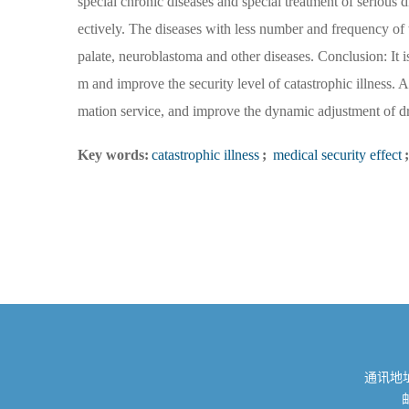
special chronic diseases and special treatment of seriou
ectively. The diseases with less number and frequency of t
palate, neuroblastoma and other diseases. Conclusion: It i
m and improve the security level of catastrophic illness. A
mation service, and improve the dynamic adjustment of drug
Key words:
catastrophic illness
;
medical security effect
;
通讯地址
邮