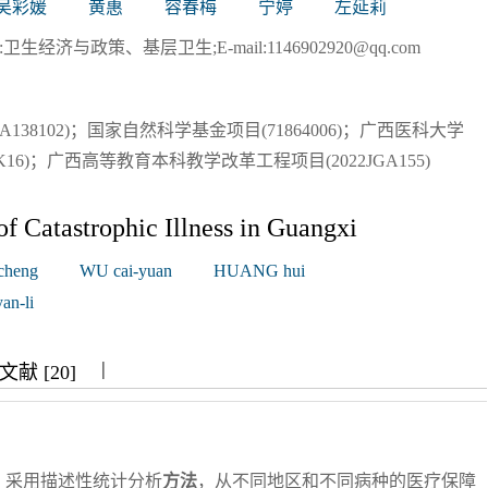
吴彩媛
黄惠
容春梅
宁婷
左延莉
生经济与政策、基层卫生;E-mail:1146902920@qq.com
A138102)；国家自然科学基金项目(71864006)；广西医科大学
6)；广西高等教育本科教学改革工程项目(2022JGA155)
of Catastrophic Illness in Guangxi
cheng
WU cai-yuan
HUANG hui
an-li
|
|
|
献 [20]
：采用描述性统计分析
方法
，从不同地区和不同病种的医疗保障