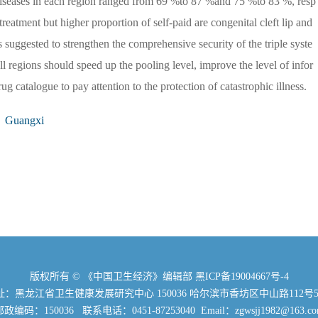
s diseases in each region ranged from 69 %to 87 %and 75 %to 83 %, resp
reatment but higher proportion of self-paid are congenital cleft lip and
s suggested to strengthen the comprehensive security of the triple syste
ll regions should speed up the pooling level, improve the level of infor
 catalogue to pay attention to the protection of catastrophic illness.
Guangxi
版权所有 © 《中国卫生经济》编辑部
黑ICP备19004667号-4
：黑龙江省卫生健康发展研究中心 150036 哈尔滨市香坊区中山路112号5
政编码：150036 联系电话：0451-87253040 Email：zgwsjj1982@163.c