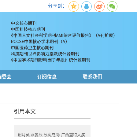
分享到：
编委会
订阅信息
联系我们
引用本文
谢月英,欧晏辰,苏奕成,等.广西重特大疾