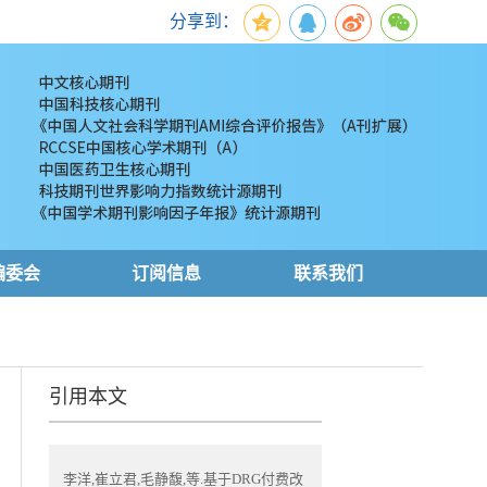
分享到：
编委会
订阅信息
联系我们
引用本文
李洋,崔立君,毛静馥,等.基于DRG付费改