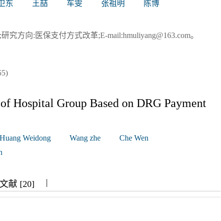
卫东
王喆
车雯
张祖明
陈博
究方向:医保支付方式改革;E-mail:hmuliyang@163.com。
5)
re of Hospital Group Based on DRG Payment
Huang Weidong
Wang zhe
Che Wen
n
|
|
|
献 [20]