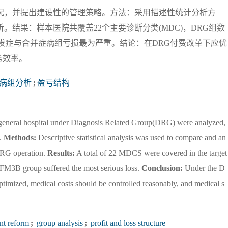
况，并提出建设性的管理策略。方法：采用描述性统计分析方
。结果：样本医院共覆盖22个主要诊断分类(MDC)，DRG组数
重并发症与合并症病组亏损最为严重。结论：在DRG付费改革下应优
务效率。
病组分析
;
盈亏结构
ry general hospital under Diagnosis Related Group(DRG) were analyzed,
.
Methods:
Descriptive statistical analysis was used to compare and an
 DRG operation.
Results:
A total of 22 MDCS were covered in the target
FM3B group suffered the most serious loss.
Conclusion:
Under the D
ptimized, medical costs should be controlled reasonably, and medical s
t reform
;
group analysis
;
profit and loss structure