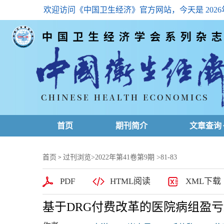
欢迎访问《中国卫生经济》官方网站，今天是
202
首页
期刊简介
文章查询
最新一期
首页
过刊浏览
>
2022年第41卷第9期
>81-83
>
高级查询
PDF
HTML阅读
XML下载
文章总目
基于DRG付费改革的医院病组盈亏
下载排名