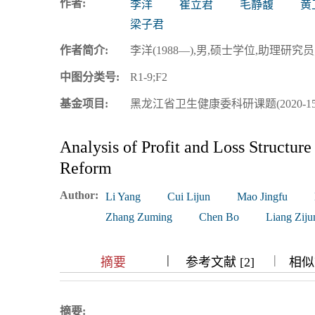
作者:
李洋
崔立君
毛静馥
黄
浏览排名
梁子君
作者简介:
李洋(1988—),男,硕士学位,助理研究员;研
中图分类号:
R1-9;F2
基金项目:
黑龙江省卫生健康委科研课题(2020-15
Analysis of Profit and Loss Structu
Reform
Author:
Li Yang
Cui Lijun
Mao Jingfu
Zhang Zuming
Chen Bo
Liang Ziju
|
|
|
|
摘要
参考文献 [2]
相似文
摘要: