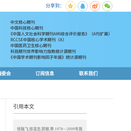
分享到：
编委会
订阅信息
联系我们
引用本文
徐融飞,徐凌忠,郭振,等.1978—2009年我