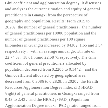
Gini coefficient and agglomeration degree，it discusses
and analyzes the current situation and equity of general
practitioners in Guangxi from the perspective of
geography and population. Results: From 2015 to
2020，the number of general practitioners，the number
of general practitioners per 10000 population and the
number of general practitioners per 100 square
kilometers in Guangxi increased by 8430，1.65 and 3.54
respectively，with an average annual growth rate of
22.74 %，18.01 %and 22.68 %respectively. The Gini
coefficient of general practitioners allocated by
population decreased from 0.2205 to 0.1442，and the
Gini coefficient allocated by geographical area
decreased from 0.3086 to 0.2828. In 2020，the Health
Resources Agglomeration Degree index ≤ft( HRAD
i
\right) of general practitioners in Guangxi ranged from
0.43 to 2.43，and the HRAD
/ PAD
(Population
i
i
Agglomeration Degree index，PAD
) ratio ranged from
i