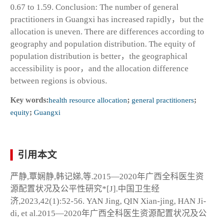
0.67 to 1.59. Conclusion: The number of general
practitioners in Guangxi has increased rapidly，but the
allocation is uneven. There are differences according to
geography and population distribution. The equity of
population distribution is better，the geographical
accessibility is poor，and the allocation difference
between regions is obvious.
Key words:
health resource allocation
;
general practitioners
;
equity
;
Guangxi
引用本文
严静,覃娴静,韩记娣,等.2015—2020年广西全科医生资
源配置状况及公平性研究*[J].中国卫生经
济,2023,42(1):52-56. YAN Jing, QIN Xian-jing, HAN Ji-
di, et al.2015—2020年广西全科医生资源配置状况及公