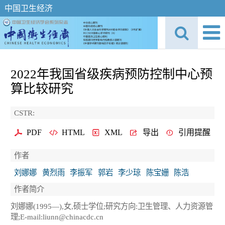
中国卫生经济
2022年我国省级疾病预防控制中心预
算比较研究
CSTR:
PDF
HTML
XML
导出
引用提醒
作者
刘娜娜
黄烈雨
李振军
郭岩
李少琼
陈宝姗
陈浩
作者简介
刘娜娜(1995—),女,硕士学位;研究方向:卫生管理、人力资源管
理;E-mail:liunn@chinacdc.cn