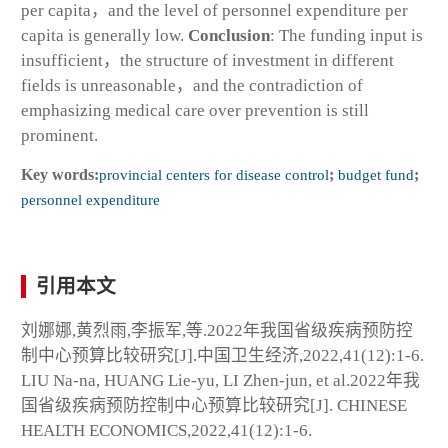
per capita，and the level of personnel expenditure per
capita is generally low.
Conclusion
: The funding input is
insufficient，the structure of investment in different
fields is unreasonable，and the contradiction of
emphasizing medical care over prevention is still
prominent.
Key words:
provincial centers for disease control
;
budget fund
;
personnel expenditure
引用本文
刘娜娜,黄烈雨,李振军,等.2022年我国省级疾病预防控
制中心预算比较研究[J].中国卫生经济,2022,41(12):1-6.
LIU Na-na, HUANG Lie-yu, LI Zhen-jun, et al.2022年我
国省级疾病预防控制中心预算比较研究[J]. CHINESE
HEALTH ECONOMICS,2022,41(12):1-6.