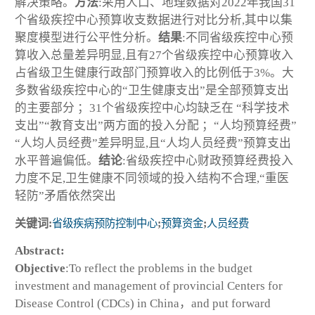
解决策略。
方法
:采用人口、地理数据对2022年我国31
个省级疾控中心预算收支数据进行对比分析,其中以集
聚度模型进行公平性分析。
结果
:不同省级疾控中心预
算收入总量差异明显,且有27个省级疾控中心预算收入
占省级卫生健康行政部门预算收入的比例低于3%。大
多数省级疾控中心的“卫生健康支出”是全部预算支出
的主要部分 ；31个省级疾控中心均缺乏在 “科学技术
支出”“教育支出”两方面的投入分配 ；“人均预算经费”
“人均人员经费”差异明显,且“人均人员经费”预算支出
水平普遍偏低。
结论
:省级疾控中心财政预算经费投入
力度不足,卫生健康不同领域的投入结构不合理,“重医
轻防”矛盾依然突出
关键词:
省级疾病预防控制中心
;
预算资金
;
人员经费
Abstract:
Objective
:To reflect the problems in the budget
investment and management of provincial Centers for
Disease Control (CDCs) in China，and put forward