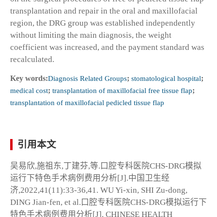
transplantation and repair in the oral and maxillofacial
region, the DRG group was established independently
without limiting the main diagnosis, the weight
coefficient was increased, and the payment standard was
recalculated.
Key words:
Diagnosis Related Groups
;
stomatological hospital
;
medical cost
;
transplantation of maxillofacial free tissue flap
;
transplantation of maxillofacial pedicled tissue flap
引用本文
吴易欣,施祖东,丁建芬,等.口腔专科医院CHS-DRG模拟
运行下特色手术病例费用分析[J].中国卫生经
济,2022,41(11):33-36,41. WU Yi-xin, SHI Zu-dong,
DING Jian-fen, et al.口腔专科医院CHS-DRG模拟运行下
特色手术病例费用分析[J]. CHINESE HEALTH