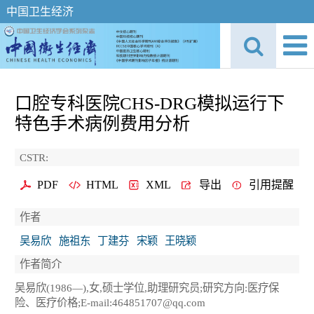
中国卫生经济
口腔专科医院CHS-DRG模拟运行下
特色手术病例费用分析
CSTR:
PDF
HTML
XML
导出
引用提醒
作者
吴易欣
施祖东
丁建芬
宋颖
王晓颖
作者简介
吴易欣(1986—),女,硕士学位,助理研究员;研究方向:医疗保
险、医疗价格;E-mail:464851707@qq.com