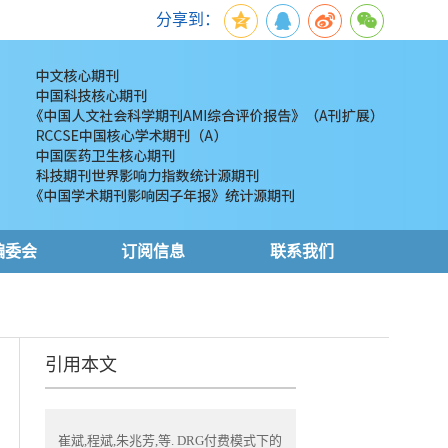
分享到：
编委会
订阅信息
联系我们
引用本文
崔斌,程斌,朱兆芳,等. DRG付费模式下的