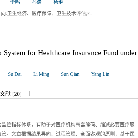
李鸣
孙谦
杨琳
研究方向:卫生经济、医疗保障、卫生技术评估;E-
ex System for Healthcare Insurance Fund under
Su Dai
Li Ming
Sun Qian
Yang Lin
|
|
|
献 [20]
金监管指标体系，有助于对医疗机构高套编码、缩减必要医疗服
监管。文章根据结果导向、过程管理、全面客观的原则，基于医