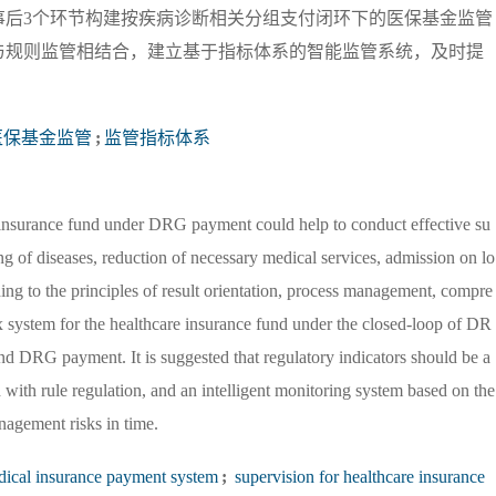
事后3个环节构建按疾病诊断相关分组支付闭环下的医保基金监管
与规则监管相结合，建立基于指标体系的智能监管系统，及时提
医保基金监管
;
监管指标体系
e insurance fund under DRG payment could help to conduct effective su
g of diseases, reduction of necessary medical services, admission on lo
ng to the principles of result orientation, process management, compre
ex system for the healthcare insurance fund under the closed-loop of DR
nd DRG payment. It is suggested that regulatory indicators should be a
 with rule regulation, and an intelligent monitoring system based on the
nagement risks in time.
dical insurance payment system
;
supervision for healthcare insurance