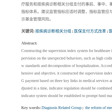
疗服务和按疾病诊断相关分组支付的事前、事中、
指标体系。建议监管指标应适时调整，指标监管应
示基金管理风险。
关键词:
按疾病诊断相关分组
;
医保支付方式改革
;
Abstract:
Constructing the supervision index system for healthear
pervision on the unexpected behaviors, such as high codin
w standards and decomposition of hospitalization. Accordi
hensive and objective, it constructed the supervision ind
G payment based on three key links in medical services a
djusted in a time, indicator regulation should be combined
indicator system should be established to prompt fund ma
Key words:
Diagnosis Related Group
;
the reform of me