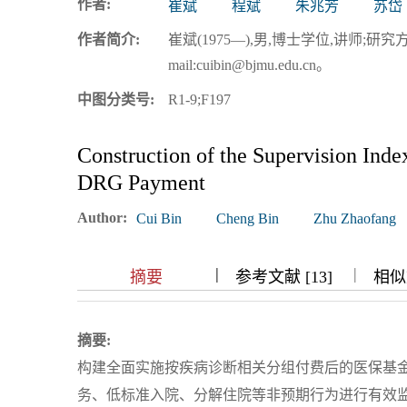
作者:
崔斌
程斌
朱兆芳
苏岱
浏览排名
作者简介:
崔斌(1975—),男,博士学位,讲师;
mail:cuibin@bjmu.edu.cn。
中图分类号:
R1-9;F197
Construction of the Supervision Ind
DRG Payment
Author:
Cui Bin
Cheng Bin
Zhu Zhaofang
|
|
|
|
摘要
参考文献 [13]
相似文
摘要:
构建全面实施按疾病诊断相关分组付费后的医保基
务、低标准入院、分解住院等非预期行为进行有效