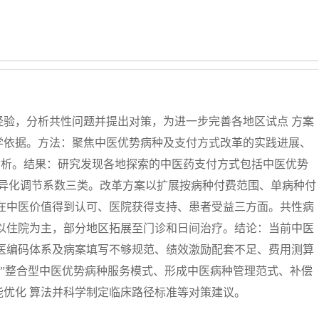
验，分析共性问题并提出对策，为进一步完善各地区试点 方案
学依据。方法：聚焦中医优势病种及支付方式改革的实践进展、
分析。结果：研究发现各地探索的中医药支付方式包括中医优势
差异化调节系数三类。改革方案以扩展按病种付费范围、单病种付
在中医价值得到认可、医院获得支持、患者受益三方面。共性病
以住院为主，部分地区拓展至门诊和日间治疗。结论：当前中医
医编码体系及病案填写不够规范、绩效激励配套不足、费用测算
家”整合型中医优势病种服务模式、形成中医病种管理范式、补偿
优化 算法并科学制定临床路径标准等对策建议。