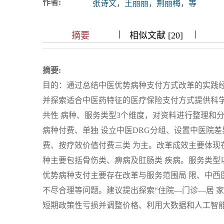
作者:
张诗文，王丽丽，荆丽梅，等
浏览排名
|
|
|
|
|
|
|
摘要
相似文献 [20]
摘要:
目的：通过总结中医优势病种支付方式改革的实践经
并探索适合中医药特征的医疗保险支付方式提供科
共性 病种、服务类型3个维度，对资料进行整理和
病种付费、单独 设立中医DRG分组、设置中医院
费、按疗效价值付费三类 为主。改革成效主要体现
种主要包括骨伤类、痹病及肛肠类 疾病。服务类型
优势病种支付主要存在改革与服务范围局 限、中西
不尽合理等问题。建议提出探索“住院—门诊—居 
短期政策性亏损并调整价格、利用大数据和人工智能