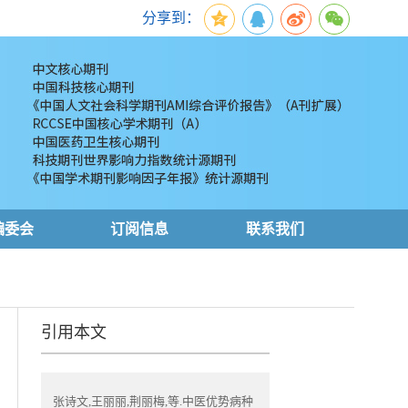
分享到：
编委会
订阅信息
联系我们
引用本文
张诗文,王丽丽,荆丽梅,等.中医优势病种